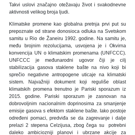
Takvi uslovi značajno otežavaju život i svakodnevne
aktivnosti velikog broja ljudi.
Klimatske promene kao globalna pretnja prvi put su
prepoznate od strane donosioca odluka na Svetskom
sam
itu u Rio de Žaneiru 1992. godine. Na samitu je,
među brojnim rezolucijama, usvojena je i Okvirna
konvencija UN o klimatskim promenama (UNFCCC).
UNFCCC
je međunarodni ugovor čiji je cilj
stabilizacija gasova staklene bašte na nivo koji bi
sprečio negativne
antropogene
uticaje na klimatski
sistem. Najvažniji dokument koji reguliše oblast
klimatskih promena trenutno je Pariski sporazum iz
2015. godine. Pariski sporazum je zasnovan na
dobrovoljnim nacionalnim doprinosima za smanjenje
emisije gasova s efektom staklene bašte. Iako postoje
određeni pomaci, predviđa se da zagrevanje i dalje
prelazi 2 stepena Celzijusa, zbog čega su potrebni
daleko ambiciozniji planovi i ubrzane akcije za