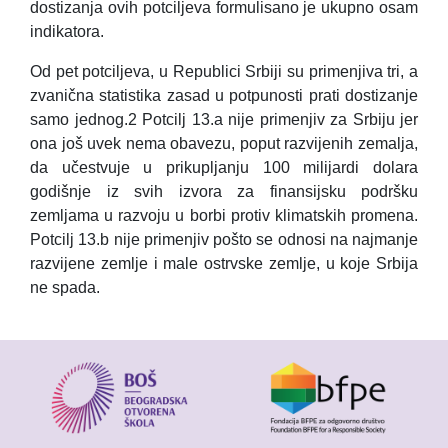
dostizanja ovih
potciljeva
formulisano je ukupno osam
indikatora.
Od pet
potciljeva
, u Republici Srbiji su primenjiva tri, a
zvanična statistika zasad u potpunosti prati dostizanje
samo jednog.
2
Potcilj
13.a nije primenjiv za Srbiju jer
ona još uvek nema obavezu, poput razvijenih zemalja,
da učestvuje u prikupljanju 100 milijardi dolara
godišnje iz svih izvora za finansijsku podršku
zemljama u razvoju u borbi protiv klimatskih promena.
Potcilj
13.b nije primenjiv pošto se odnosi na najmanje
razvijene zemlje i male ostrvske zemlje, u koje Srbija
ne spada.