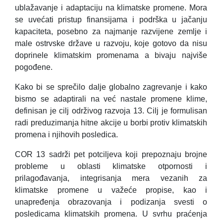
ublažavanje i adaptaciju na klimatske promene. Mora
se uvećati pristup finansijama i podrška u jačanju
kapaciteta, posebno za najmanje razvijene zemlje i
male ostrvske države u razvoju, koje gotovo da nisu
doprinele klimatskim promenama a bivaju najviše
pogođene.
Kako bi se sprečilo dalje globalno zagrevanje i kako
bismo se adaptirali na već nastale promene klime,
definisan je cilj održivog razvoja 13. Cilj je formulisan
radi preduzimanja hitne akcije u borbi protiv klimatskih
promena i njihovih posledica.
COR 13 sadrži pet
potciljeva
koji prepoznaju brojne
probleme u oblasti klimatske otpornosti i
prilagođavanja, integrisanja mera vezanih za
klimatske promene u važeće propise, kao i
unapređenja obrazovanja i podizanja svesti o
posledicama klimatskih promena. U svrhu praćenja