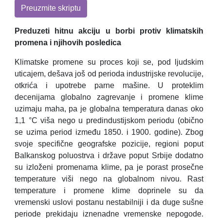
Preuzmite skriptu
Preduzeti hitnu akciju u borbi protiv klimatskih
promena i njihovih posledica
Klimatske promene su proces koji se, pod ljudskim
uticajem, dešava još od perioda industrijske revolucije,
otkrića i upotrebe parne mašine. U proteklim
decenijama globalno zagrevanje i promene klime
uzimaju maha, pa je globalna temperatura danas oko
1,1 °С viša nego u
predindustijskom
periodu (obično
se uzima period između 1850. i 1900. godine). Zbog
svoje specifične geografske pozicije, regioni poput
Balkanskog poluostrva i države poput Srbije dodatno
su izloženi promenama klime, pa je porast prosečne
temperature viši nego na globalnom nivou. Rast
temperature i promene klime doprinele su da
vremenski uslovi postanu nestabilniji i da duge sušne
periode prekidaju iznenadne vremenske nepogode.