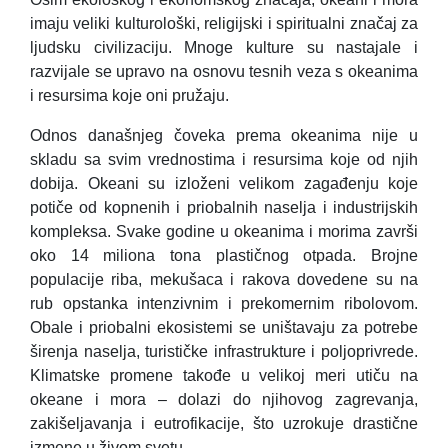
imaju veliki kulturološki, religijski i spiritualni značaj za
ljudsku civilizaciju. Mnoge kulture su nastajale i
razvijale se upravo na osnovu tesnih veza s okeanima
i resursima koje oni pružaju.
Odnos današnjeg čoveka prema okeanima nije u
skladu sa svim vrednostima i resursima koje od njih
dobija. Okeani su izloženi velikom zagađenju koje
potiče od kopnenih i priobalnih naselja i industrijskih
kompleksa. Svake godine u okeanima i morima završi
oko 14 miliona tona plastičnog otpada. Brojne
populacije riba, mekušaca i rakova dovedene su na
rub opstanka intenzivnim i prekomernim ribolovom.
Obale i priobalni ekosistemi se uništavaju za potrebe
širenja naselja, turističke infrastrukture i poljoprivrede.
Klimatske promene takođe u velikoj meri utiču na
okeane i mora – dolazi do njihovog zagrevanja,
zakišeljavanja i eutrofikacije, što uzrokuje drastične
izmene u živom svetu.