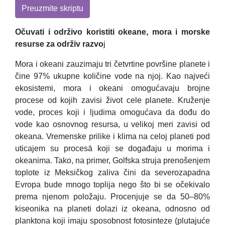
Preuzmite skriptu
Očuvati i održivo koristiti okeane, mora i morske
resurse za održiv razvo
j
Mora i okeani zauzimaju tri četvrtine površine planete i
čine 97% ukupne količine vode na njoj. Kao najveći
ekosistemi, mora i okeani omogućavaju brojne
procese od kojih zavisi život cele planete. Kruženje
vode, proces koji i ljudima omogućava da dođu do
vode kao osnovnog resursa, u velikoj meri zavisi od
okeana. Vremenske prilike i klima na celoj planeti pod
uticajem su procesā koji se događaju u morima i
okeanima. Tako, na primer, Golfska struja prenošenjem
toplote iz Meksičkog zaliva čini da severozapadna
Evropa bude mnogo toplija nego što bi se očekivalo
prema njenom položaju. Procenjuje se da 50–80%
kiseonika na planeti dolazi iz okeana, odnosno od
planktona koji imaju sposobnost fotosinteze (plutajuće