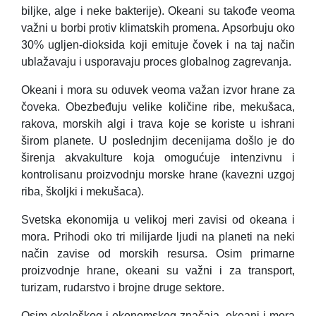
biljke, alge i neke bakterije). Okeani su takođe veoma
važni u borbi protiv klimatskih promena. Apsorbuju oko
30% ugljen-dioksida koji emituje čovek i na taj način
ublažavaju i usporavaju proces globalnog zagrevanja.
Okeani i mora su oduvek veoma važan izvor hrane za
čoveka. Obezbeđuju velike količine ribe, mekušaca,
rakova, morskih algi i trava koje se koriste u ishrani
širom planete. U poslednjim decenijama došlo je do
širenja akvakulture koja omogućuje intenzivnu i
kontrolisanu proizvodnju morske hrane (kavezni uzgoj
riba, školjki i mekušaca).
Svetska ekonomija u velikoj meri zavisi od okeana i
mora. Prihodi oko tri milijarde ljudi na planeti na neki
način zavise od morskih resursa. Osim primarne
proizvodnje hrane, okeani su važni i za transport,
turizam, rudarstvo i brojne druge sektore.
Osim ekološkog i ekonomskog značaja, okeani i mora