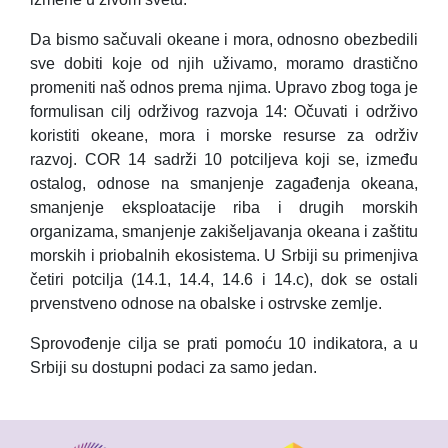
Da bismo sačuvali okeane i mora, odnosno obezbedili
sve dobiti koje od njih uživamo, moramo drastično
promeniti naš odnos prema njima. Upravo zbog toga je
formulisan cilj održivog razvoja 14: Očuvati i održivo
koristiti okeane, mora i morske resurse za održiv
razvoj. COR 14 sadrži 10 potciljeva koji se, između
ostalog, odnose na smanjenje zagađenja okeana,
smanjenje eksploatacije riba i drugih morskih
organizama, smanjenje zakišeljavanja okeana i zaštitu
morskih i priobalnih ekosistema. U Srbiji su primenjiva
četiri potcilja (14.1, 14.4, 14.6 i 14.c), dok se ostali
prvenstveno odnose na obalske i ostrvske zemlje.
Sprovođenje cilja se prati pomoću 10 indikatora, a u
Srbiji su dostupni podaci za samo jedan.